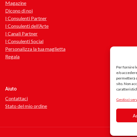
Magazine
Dicono di noi
I Consulenti Partner
I Consulenti dell’Arte
I Canali Partner
I Consulenti Social
Personalizza la tua maglietta
Regala
Per fornire 
e/o accedere 
permetterà d
sito. Non ac
Aiuto
caratteristic
Contattaci
Gestisci serv
Stato del mio ordine
A