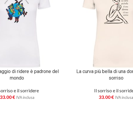
raggio di ridere è padrone del
La curva più bella di una do
mondo
sorriso
 sorriso e il sorridere
Il sorriso e il sorrid
33.00
€
33.00
€
IVA inclusa
IVA inclus