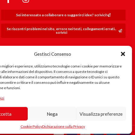
Sei interessato a collaborare o suggerirci idee? scrivici!
Se riscontri problemi nel sito, errore nei testi, collegamenti errati..
scrivici
Gestisci Consenso
le migliori esperienze, utilizziamo tecnologie come i cookie per memorizzare
alle informazioni del dispositivo. Il consenso a queste tecnologie ci
i elaborare dati come il comportamento di navigazione o ID unici su questo
consentire o ritirare il consenso può influire negativamente su alcune
he e funzioni.
izi
ccetta
Nega
Visualizza preferenze
Cookie Policy
Dichiarazione sulla Privacy