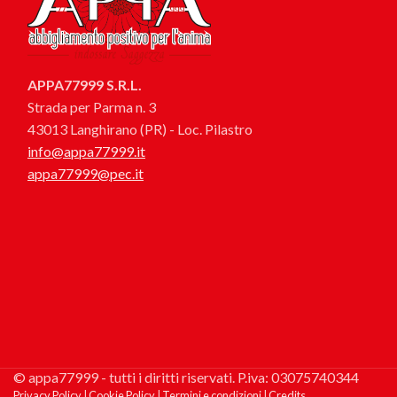
APPA77999 S.R.L.
Strada per Parma n. 3
43013 Langhirano (PR) - Loc. Pilastro
info@appa77999.it
appa77999@pec.it
© appa77999 - tutti i diritti riservati. P.iva: 03075740344
Privacy Policy
|
Cookie Policy
|
Termini e condizioni
|
Credits