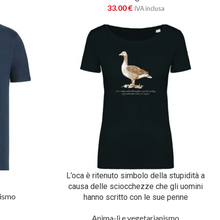
33.00
€
a
IVA inclusa
o
L’oca è ritenuto simbolo della stupidità a
causa delle sciocchezze che gli uomini
nismo
hanno scritto con le sue penne
a
Anima-li e vegetarianismo