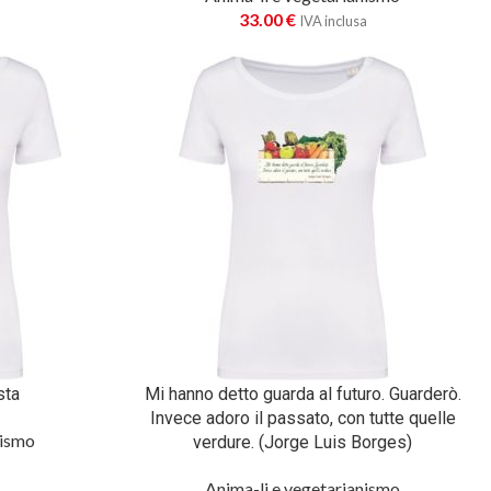
33.00
€
IVA inclusa
sta
Mi hanno detto guarda al futuro. Guarderò.
Invece adoro il passato, con tutte quelle
nismo
verdure. (Jorge Luis Borges)
a
Anima-li e vegetarianismo