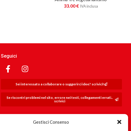
33.00
€
IVA inclusa
Seguici
Sei interessato a collaborare o suggerirci idee? scrivici!
Se riscontri problemi nel sito, errore nei testi, collegamenti errati..
scrivici
Gestisci Consenso