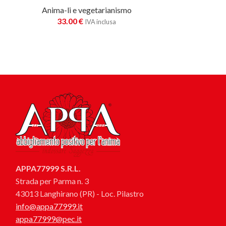
Anima-li e vegetarianismo
33.00
€
IVA inclusa
APPA77999 S.R.L.
Strada per Parma n. 3
43013 Langhirano (PR) - Loc. Pilastro
info@appa77999.it
appa77999@pec.it