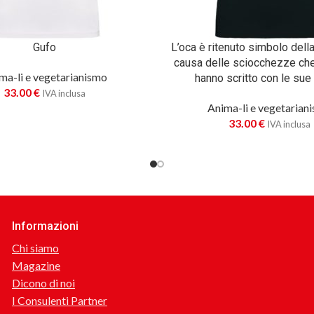
Gufo
L’oca è ritenuto simbolo della
causa delle sciocchezze che
ma-li e vegetarianismo
hanno scritto con le su
33.00
€
IVA inclusa
Anima-li e vegetarian
33.00
€
IVA inclusa
Informazioni
Chi siamo
Magazine
Dicono di noi
I Consulenti Partner