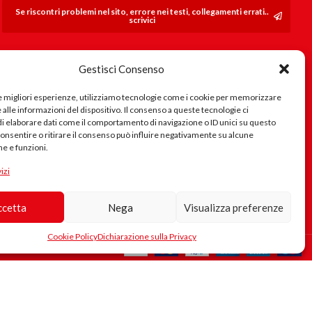
Se riscontri problemi nel sito, errore nei testi, collegamenti errati..
scrivici
Gestisci Consenso
le migliori esperienze, utilizziamo tecnologie come i cookie per memorizzare
alle informazioni del dispositivo. Il consenso a queste tecnologie ci
i elaborare dati come il comportamento di navigazione o ID unici su questo
consentire o ritirare il consenso può influire negativamente su alcune
he e funzioni.
izi
ccetta
Nega
Visualizza preferenze
Cookie Policy
Dichiarazione sulla Privacy