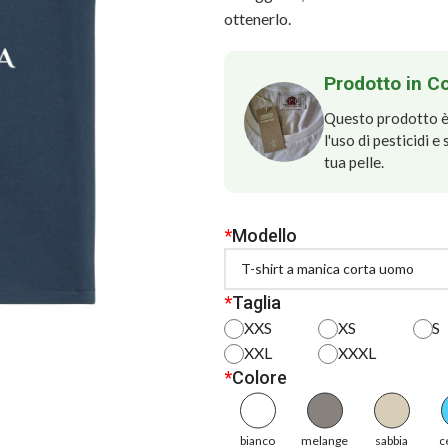
ottenerlo.
Prodotto in C
Questo prodotto è 
l'uso di pesticidi 
tua pelle.
*
Modello
*
Taglia
XXS
XS
S
XXL
XXXL
*
Colore
bianco
melange
sabbia
c