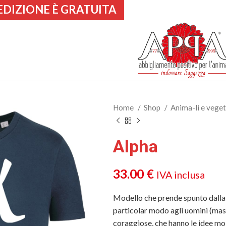
EDIZIONE È GRATUITA
Home
Shop
Anima-li e vege
Alpha
33.00
€
IVA inclusa
Modello che prende spunto dalla
particolar modo agli uomini (masc
coraggiose, che hanno le idee molt