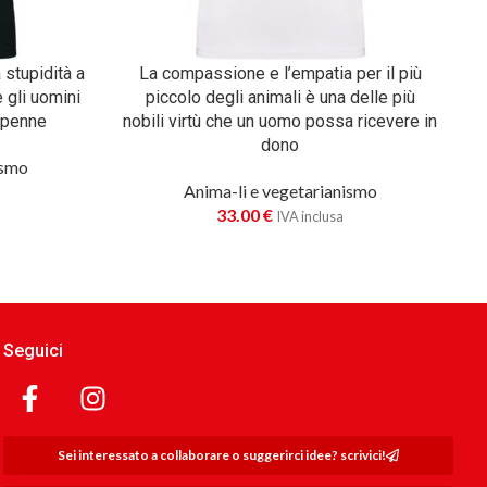
 stupidità a
La compassione e l’empatia per il più
 gli uomini
piccolo degli animali è una delle più
e penne
nobili virtù che un uomo possa ricevere in
dono
ismo
Anima-li e vegetarianismo
33.00
€
IVA inclusa
Seguici
Sei interessato a collaborare o suggerirci idee? scrivici!