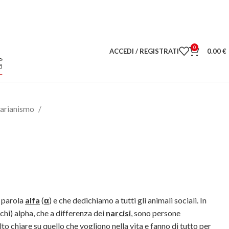
0
ACCEDI / REGISTRATI
0.00
€
tarianismo
 parola
alfa
(
α
) e che dedichiamo a tutti gli animali sociali. In
hi) alpha, che a differenza dei
narcisi
, sono persone
o chiare su quello che vogliono nella vita e fanno di tutto per