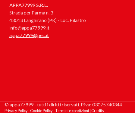
APPA77999 S.R.L.
Strada per Parma n. 3
43013 Langhirano (PR) - Loc. Pilastro
info@appa77999.it
appa77999@pec.it
© appa77999 - tutti i diritti riservati. P.iva: 03075740344
Privacy Policy
|
Cookie Policy
|
Termini e condizioni
|
Credits