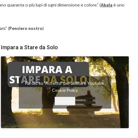
ano quaranta o più lupi di ogni dimensione e colore.” (
Akela
è uno
i.” (
Pensiero nostro
)
Impara a Stare da Solo
Fai clic su "Accetto" per abilitare Youtube
Cookie Policy
Accetto