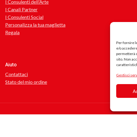
I Consulenti dell’Arte
I Canali Partner
I Consulenti Social
Personalizza la tua maglietta
Regala
Per fornire 
e/o accedere 
permetterà d
sito. Non ac
Aiuto
caratteristic
Contattaci
Gestisci serv
Stato del mio ordine
A