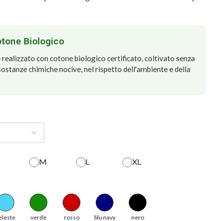
otone Biologico
realizzato con cotone biologico certificato, coltivato senza
e sostanze chimiche nocive, nel rispetto dell'ambiente e della
M
L
XL
eleste
verde
rosso
blu navy
nero