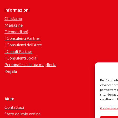
Informazioni
Chi siamo
Magazine
Dicono di noi
I Consulenti Partner
I Consulenti dell’Arte
I Canali Partner
I Consulenti Social
Personalizza la tua maglietta
Regala
Per fornire 
e/o accedere 
permetterà d
sito. Non ac
Aiuto
caratteristic
Contattaci
Gestisci serv
Stato del mio ordine