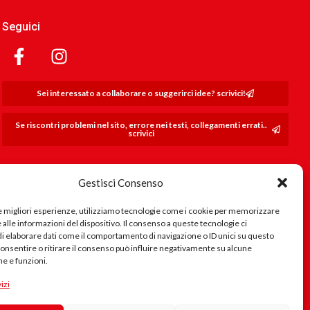
Seguici
Sei interessato a collaborare o suggerirci idee? scrivici!
Se riscontri problemi nel sito, errore nei testi, collegamenti errati..
scrivici
Gestisci Consenso
le migliori esperienze, utilizziamo tecnologie come i cookie per memorizzare
alle informazioni del dispositivo. Il consenso a queste tecnologie ci
i elaborare dati come il comportamento di navigazione o ID unici su questo
consentire o ritirare il consenso può influire negativamente su alcune
he e funzioni.
izi