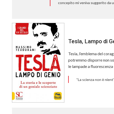
concepito mi veniva suggerito da u
Tesla, Lampo di G
Tesla, l’emblema del coragg
potremmo disporre non solo
le lampade a fluorescenza (n
“La scienza non è nient'