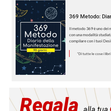
369 Metodo: Diar
Il metodo 369 è uno dei m
con una modalità studiata
compilare con i tuoi Desi
“Di tutte le cose i lib