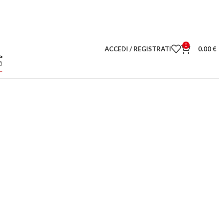
0
ACCEDI / REGISTRATI
0.00
€
ano l'Universo crea)