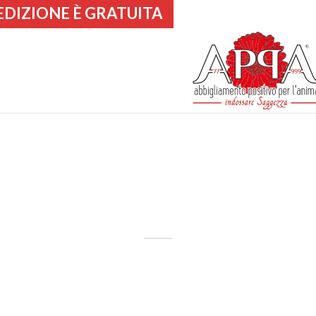
EDIZIONE È GRATUITA
3/6/9 TESLA
 pianeti; Giove, Venere e Marte e quando si incontr