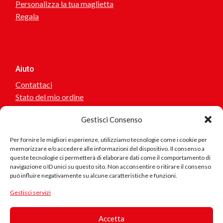
Personalizza la tua maglietta
Regala
Aiuto
Contattaci
Stato del mio ordine
Gestisci Consenso
Seguici
Per fornire le migliori esperienze, utilizziamo tecnologie come i cookie per
memorizzare e/o accedere alle informazioni del dispositivo. Il consenso a
queste tecnologie ci permetterà di elaborare dati come il comportamento di
navigazione o ID unici su questo sito. Non acconsentire o ritirare il consenso
Sei interessato a collaborare o suggerirci idee? scrivici!
può influire negativamente su alcune caratteristiche e funzioni.
Gestisci servizi
Se riscontri problemi nel sito, errore nei testi, collegamenti
errati.. scrivici
Accetta