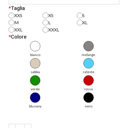
*
Taglia
XXS
XS
S
M
L
XL
XXL
XXXL
*
Colore
bianco
melange
sabbia
celeste
verde
rosso
blu navy
nero