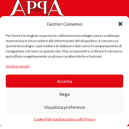
Gestisci Consenso
APPA77999 S.R.L.
Per fornire le migliori esperienze, utilizziamo tecnologie come i cookie per
Strada per Parma n. 3
memorizzare e/o accedere alle informazioni del dispositivo. Il consenso a
queste tecnologie ci permetterà di elaborare dati come il comportamento di
43013 Langhirano (PR) - Loc. Pilastro
navigazione o ID unici su questo sito. Non acconsentire o ritirare il consenso
info@appa77999.it
può influire negativamente su alcune caratteristiche e funzioni.
appa77999@pec.it
Prodotto
Gestisci servizi
in Cotone
Informazioni
Biologico
Accetta
Chi siamo
Questo
Magazine
Nega
prodotto è
Dicono di noi
realizzato
I Consulenti Partner
Visualizza preferenze
con cotone
33.00
€
I Consulenti dell’Arte
E’ tutto
biologico
0
IVA
I Canali Partner
perfetto…
Cookie Policy
Dichiarazione sulla Privacy
certificato,
ista dei desideri
egozio
Carrello
Il mio account
inclusa
I Consulenti Social
coltivato