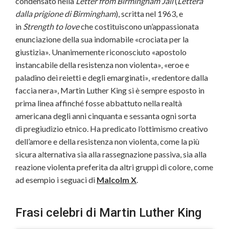
condensato nella
Letter from Birmingham Jail
(
Lettera
dalla prigione di Birmingham
), scritta nel 1963, e
in
Strength to love
che costituiscono un’appassionata
enunciazione della sua indomabile «crociata per la
giustizia». Unanimemente riconosciuto «apostolo
instancabile della resistenza non violenta», «eroe e
paladino dei reietti e degli emarginati», «redentore dalla
faccia nera», Martin Luther King si è sempre esposto in
prima linea affinché fosse abbattuto nella realtà
americana degli anni cinquanta e sessanta ogni sorta
di pregiudizio etnico. Ha predicato l’ottimismo creativo
dell’amore e della resistenza non violenta, come la più
sicura alternativa sia alla rassegnazione passiva, sia alla
reazione violenta preferita da altri gruppi di colore, come
ad esempio i seguaci di
Malcolm X
.
Frasi celebri di Martin Luther King