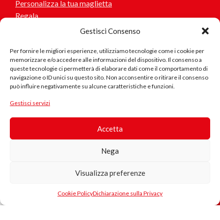
Personalizza la tua maglietta
Regala
Gestisci Consenso
Per fornire le migliori esperienze, utilizziamo tecnologie come i cookie per
memorizzare e/o accedere alle informazioni del dispositivo. Il consenso a
Aiuto
queste tecnologie ci permetterà di elaborare dati come il comportamento di
navigazione o ID unici su questo sito. Non acconsentire o ritirare il consenso
Contattaci
può influire negativamente su alcune caratteristiche e funzioni.
Stato del mio ordine
Prodotto
Gestisci servizi
in Cotone
Biologico
Seguici
Accetta
Anche
Questo
se avrò
Nega
prodotto è
aiutato
realizzato
una
Sei interessato a collaborare o suggerirci idee? scrivici!
Visualizza preferenze
con cotone
sola
33.00
€
persona
biologico
0
IVA
a
Cookie Policy
Dichiarazione sulla Privacy
Se riscontri problemi nel sito, errore nei testi, collegamenti
certificato,
ista dei desideri
egozio
Carrello
Il mio account
inclusa
errati.. scrivici
sperare
coltivato
non
senza l'uso di