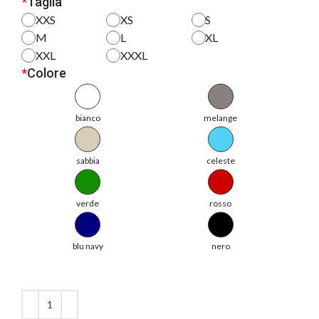
*
Taglia
XXS
XS
S
M
L
XL
XXL
XXXL
*
Colore
bianco
melange
sabbia
celeste
verde
rosso
blu navy
nero