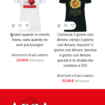
Amami quando lo merito
Comincia il giorno con
È m
meno, sarà quando ne
Amore, riempi il giorno
ed
avrò più bisogno
con Amore, trascorri il
ch
giorno con Amore, termina
ra
Aforismi e frasi celebri
il giorno con Amore:
33.00
€
A
questa è la strada che
IVA inclusa
conduce a DIO
Aforismi e frasi celebri
33.00
€
IVA inclusa