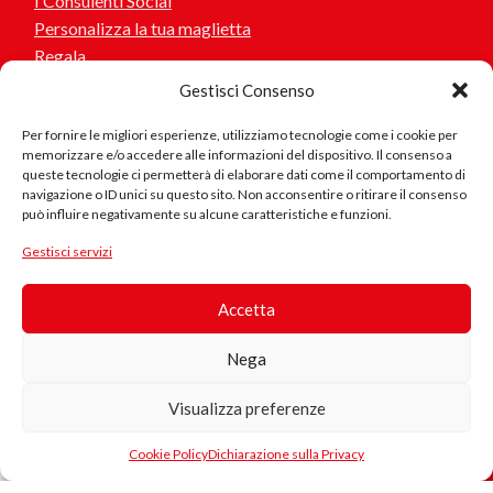
I Consulenti Social
Personalizza la tua maglietta
Regala
Gestisci Consenso
Per fornire le migliori esperienze, utilizziamo tecnologie come i cookie per
memorizzare e/o accedere alle informazioni del dispositivo. Il consenso a
Aiuto
queste tecnologie ci permetterà di elaborare dati come il comportamento di
navigazione o ID unici su questo sito. Non acconsentire o ritirare il consenso
Contattaci
può influire negativamente su alcune caratteristiche e funzioni.
Stato del mio ordine
Prodotto
Gestisci servizi
in Cotone
Biologico
Seguici
Accetta
Questo
Nega
…si dice
prodotto è
che
realizzato
l’intelletto
Sei interessato a collaborare o suggerirci idee? scrivici!
Visualizza preferenze
con cotone
33.00
€
cerca…il
biologico
0
cuore
IVA
Cookie Policy
Dichiarazione sulla Privacy
Se riscontri problemi nel sito, errore nei testi, collegamenti
certificato,
trova…
ista dei desideri
egozio
Carrello
Il mio account
inclusa
errati.. scrivici
coltivato
ma