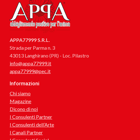
APPA77999 S.R.L.
Strada per Parma n. 3
43013 Langhirano (PR) - Loc. Pilastro
info@appa77999.it
appa77999@pec.it
Informazioni
Chi siamo
Magazine
Dicono di noi
I Consulenti Partner
I Consulenti dell’Arte
I Canali Partner