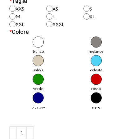
*
Taglia
XXS
XS
S
M
L
XL
XXL
XXXL
*
Colore
bianco
melange
sabbia
celeste
verde
rosso
blu navy
nero