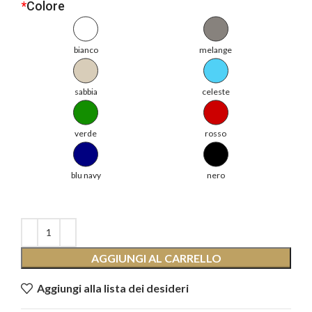
*
Colore
bianco
melange
sabbia
celeste
verde
rosso
blu navy
nero
AGGIUNGI AL CARRELLO
Aggiungi alla lista dei desideri