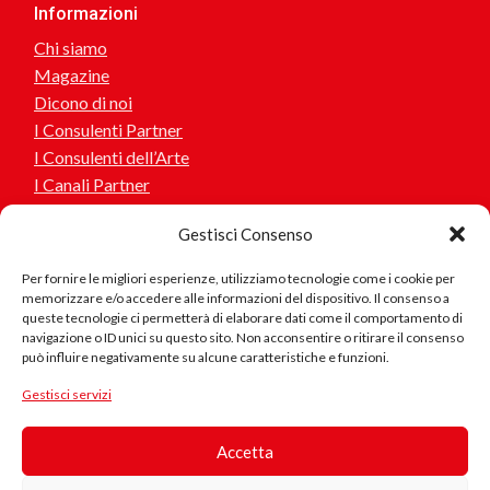
Informazioni
Chi siamo
Magazine
Dicono di noi
I Consulenti Partner
I Consulenti dell’Arte
I Canali Partner
I Consulenti Social
Gestisci Consenso
Personalizza la tua maglietta
Regala
Per fornire le migliori esperienze, utilizziamo tecnologie come i cookie per
memorizzare e/o accedere alle informazioni del dispositivo. Il consenso a
queste tecnologie ci permetterà di elaborare dati come il comportamento di
navigazione o ID unici su questo sito. Non acconsentire o ritirare il consenso
può influire negativamente su alcune caratteristiche e funzioni.
Aiuto
Prodotto
Gestisci servizi
in Cotone
Contattaci
Biologico
Stato del mio ordine
Accetta
Questo