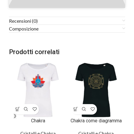
Recensioni (0)
Composizione
Prodotti correlati
Chakra
Chakra come diagramma
L
nel
Cristalli e Chakra
Cristalli e Chakra
i