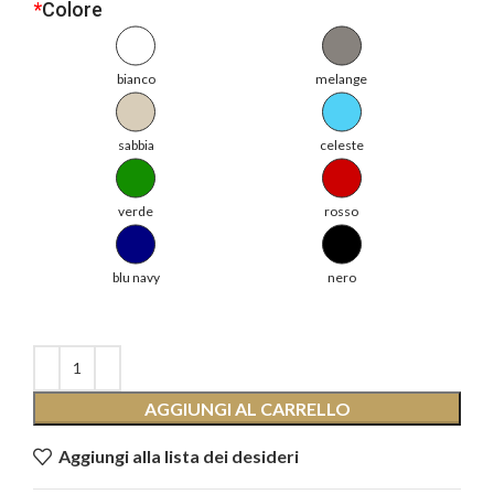
*
Colore
bianco
melange
sabbia
celeste
verde
rosso
blu navy
nero
AGGIUNGI AL CARRELLO
Aggiungi alla lista dei desideri