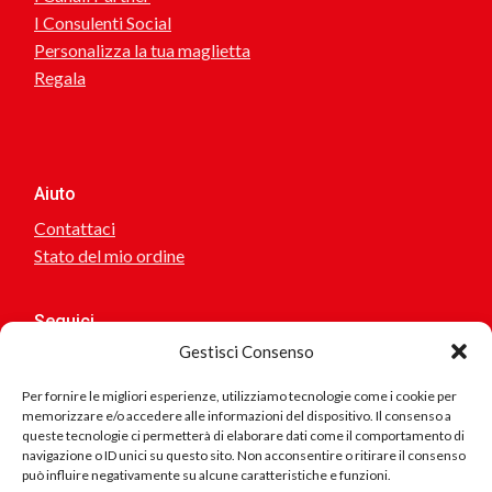
I Consulenti Social
Personalizza la tua maglietta
Regala
Aiuto
Contattaci
Stato del mio ordine
Seguici
Gestisci Consenso
Per fornire le migliori esperienze, utilizziamo tecnologie come i cookie per
memorizzare e/o accedere alle informazioni del dispositivo. Il consenso a
Sei interessato a collaborare o suggerirci idee? scrivici!
queste tecnologie ci permetterà di elaborare dati come il comportamento di
navigazione o ID unici su questo sito. Non acconsentire o ritirare il consenso
può influire negativamente su alcune caratteristiche e funzioni.
Se riscontri problemi nel sito, errore nei testi, collegamenti
errati.. scrivici