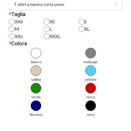
*
Taglia
XXS
XS
S
M
L
XL
XXL
XXXL
*
Colore
bianco
melange
sabbia
celeste
verde
rosso
blu navy
nero