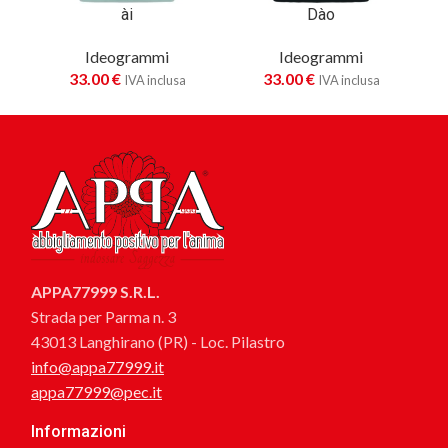
ài
Dào
Ideogrammi
Ideogrammi
33.00
€
33.00
€
IVA inclusa
IVA inclusa
APPA77999 S.R.L.
Strada per Parma n. 3
43013 Langhirano (PR) - Loc. Pilastro
info@appa77999.it
appa77999@pec.it
Informazioni