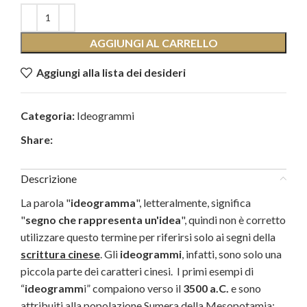
AGGIUNGI AL CARRELLO
Aggiungi alla lista dei desideri
Categoria:
Ideogrammi
Share:
Descrizione
La parola "
ideogramma
", letteralmente, significa
"
segno che rappresenta un'idea
", quindi non è corretto
utilizzare questo termine per riferirsi solo ai segni della
scrittura cinese
. Gli
ideogrammi
, infatti, sono solo una
piccola parte dei caratteri cinesi. I primi esempi di
“
ideogramm
i” compaiono verso il
3500 a.C.
e sono
attribuiti alla popolazione Sumera della Mesopotamia;