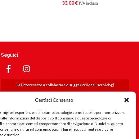
33.00
€
IVA inclusa
Seguici
Sei interessato a collaborare o suggerirci idee? scrivici!
Se riscontri problemi nel sito, errore nei testi, collegamenti errati..
Gestisci Consenso
scrivici
le migliori esperienze, utilizziamo tecnologie come i cookie per memorizzare
alle informazioni del dispositivo. Il consenso a queste tecnologie ci
i elaborare dati come il comportamento di navigazione o ID unici su questo
consentire o ritirare il consenso può influire negativamente su alcune
he e funzioni.