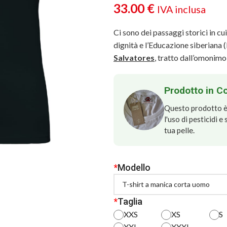
33.00
€
IVA inclusa
Ci sono dei passaggi storici in c
dignità e l’Educazione siberiana (
Salvatores
, tratto dall’omonim
Prodotto in C
Questo prodotto è 
l'uso di pesticidi 
tua pelle.
*
Modello
*
Taglia
XXS
XS
S
XXL
XXXL