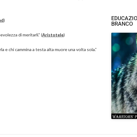
EDUCAZIO
nd
)
BRANCO
olezza di meritarli.” (
Aristotele
)
arla e chi cammina a testa alta muore una volta sola.”