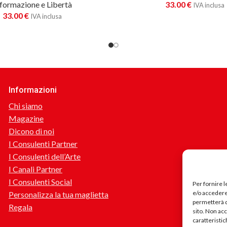
formazione e Libertà
33.00
€
IVA inclusa
33.00
€
IVA inclusa
Informazioni
Chi siamo
Magazine
Dicono di noi
I Consulenti Partner
I Consulenti dell’Arte
I Canali Partner
I Consulenti Social
Per fornire 
e/o accedere 
Personalizza la tua maglietta
permetterà d
Regala
sito. Non ac
caratteristic