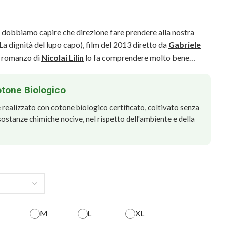
ui dobbiamo capire che direzione fare prendere alla nostra
La dignità del lupo capo), film del 2013 diretto da
Gabriele
o romanzo di
Nicolai Lilin
lo fa comprendere molto bene…
otone Biologico
realizzato con cotone biologico certificato, coltivato senza
e sostanze chimiche nocive, nel rispetto dell'ambiente e della
M
L
XL