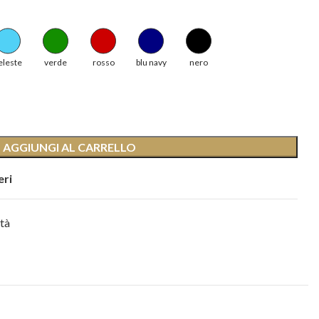
eleste
verde
rosso
blu navy
nero
AGGIUNGI AL CARRELLO
eri
tà