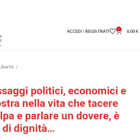
0
ACCEDI / REGISTRATI
0.00
€
Libertà
ssaggi politici, economici e
ostra nella vita che tacere
lpa e parlare un dovere, è
 di dignità…