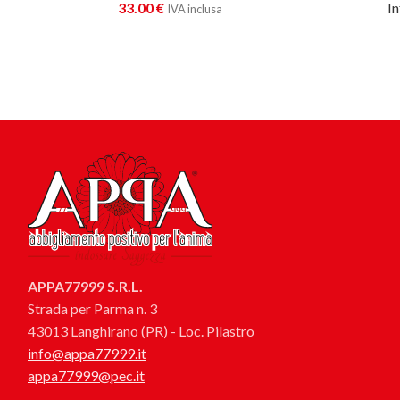
33.00
€
In
IVA inclusa
APPA77999 S.R.L.
Strada per Parma n. 3
43013 Langhirano (PR) - Loc. Pilastro
info@appa77999.it
appa77999@pec.it