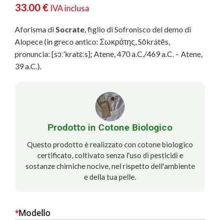
33.00
€
IVA inclusa
Aforisma di
Socrate
, figlio di Sofronisco del demo di
Alopece (in greco antico: Σωκράτης, Sōkrátēs,
pronuncia: [sɔː’kratɛːs]; Atene, 470 a.C./469 a.C. – Atene,
39 a.C.).
Prodotto in Cotone Biologico
Questo prodotto è realizzato con cotone biologico
certificato, coltivato senza l'uso di pesticidi e
sostanze chimiche nocive, nel rispetto dell'ambiente
e della tua pelle.
*
Modello