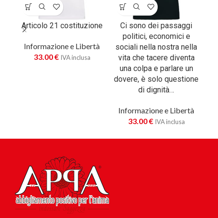
Articolo 21 costituzione
Ci sono dei passaggi
É
politici, economici e
Informazione e Libertà
sociali nella nostra nella
gr
33.00
€
vita che tacere diventa
IVA inclusa
una colpa e parlare un
I
dovere, è solo questione
di dignità…
Informazione e Libertà
33.00
€
IVA inclusa