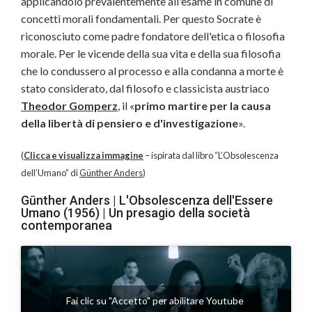
applicandolo prevalentemente all'esame in comune di
concetti morali fondamentali. Per questo Socrate è
riconosciuto come padre fondatore dell'etica o filosofia
morale. Per le vicende della sua vita e della sua filosofia
che lo condussero al processo e alla condanna a morte è
stato considerato, dal filosofo e classicista austriaco
Theodor Gomperz
, il «
primo martire per la causa
della libertà di pensiero e d'investigazione
».
(
Clicca e visualizza immagine
– ispirata dal libro “L’Obsolescenza
dell’Umano” di
Günther Anders
)
Gūnther Anders | L'Obsolescenza dell'Essere
Umano (1956) | Un presagio della società
contemporanea
Fai clic su "Accetto" per abilitare Youtube