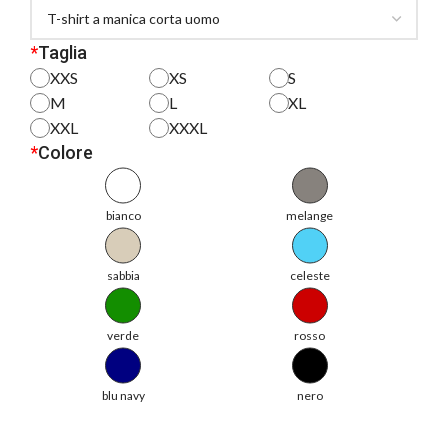
*
Taglia
XXS
XS
S
M
L
XL
XXL
XXXL
*
Colore
bianco
melange
sabbia
celeste
verde
rosso
blu navy
nero