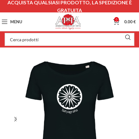
ACQUISTA QUALSIASI PRODOTTO, LA SPEDIZIONE È
GRATUITA
0
MENU
0.00
€