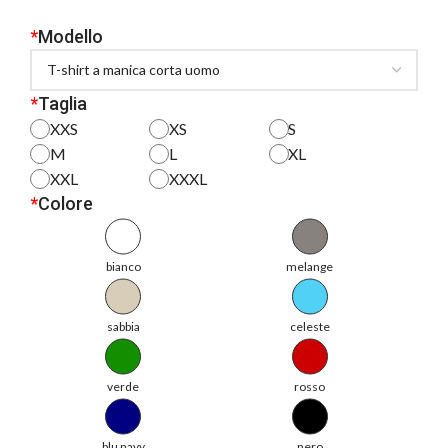
*
Modello
*
Taglia
XXS
XS
S
M
L
XL
XXL
XXXL
*
Colore
bianco
melange
sabbia
celeste
verde
rosso
blu navy
nero