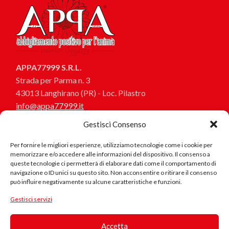
APPA77999 S.R.L.
Strada per Parma n. 3
43013 Langhirano (PR) - Loc. Pilastro
info@appa77999.it
appa77999@pec.it
Gestisci Consenso
Informazioni
Per fornire le migliori esperienze, utilizziamo tecnologie come i cookie per
Chi siamo
memorizzare e/o accedere alle informazioni del dispositivo. Il consenso a
queste tecnologie ci permetterà di elaborare dati come il comportamento di
Magazine
navigazione o ID unici su questo sito. Non acconsentire o ritirare il consenso
Dicono di noi
può influire negativamente su alcune caratteristiche e funzioni.
I Consulenti Partner
Prodotto
Gestisci servizi
I Consulenti dell’Arte
in Cotone
I Canali Partner
Biologico
Accetta