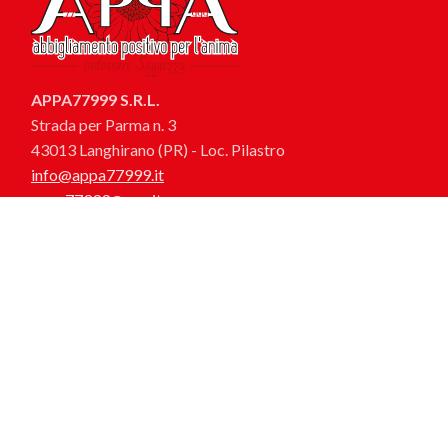
APPA77999 S.R.L.
Strada per Parma n. 3
43013 Langhirano (PR) - Loc. Pilastro
info@appa77999.it
appa77999@pec.it
© appa77999 - tutti i diritti riservati. P.iva: 03075740344