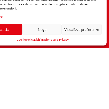
consentire o ritirare il consenso può influire negativamente su alcune
he e funzioni.
Sei interessato a collaborare o suggerirci idee? scrivici!
izi
Se riscontri problemi nel sito, errore nei testi, collegamenti errati..
scrivici
ccetta
Nega
Visualizza preferenze
Cookie Policy
Dichiarazione sulla Privacy