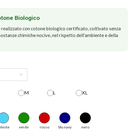
otone Biologico
realizzato con cotone biologico certificato, coltivato senza
e sostanze chimiche nocive, nel rispetto dell'ambiente e della
M
L
XL
eleste
verde
rosso
blu navy
nero