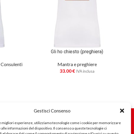
Gli ho chiesto (preghiera)
p
 Consulenti
Mantra e preghiere
mi
33.00
€
IVA inclusa
Gestisci Consenso
Seguici
le migliori esperienze, utilizziamo tecnologie come i cookie per memorizzare
alle informazioni del dispositivo. Il consenso a queste tecnologie ci
i elaborare dati come il comportamento di navigazione o ID unici su questo