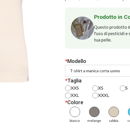
Prodotto in C
Questo prodotto è 
l'uso di pesticidi 
tua pelle.
*
Modello
*
Taglia
XXS
XS
S
XXL
XXXL
*
Colore
bianco
melange
sabbia
c