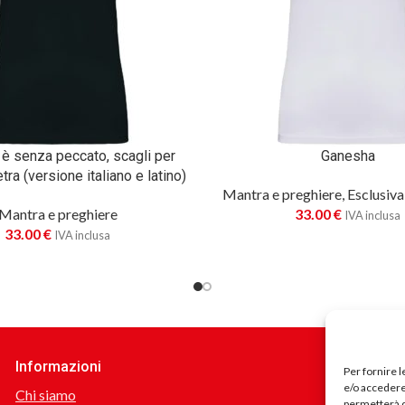
i è senza peccato, scagli per
Ganesha
tra (versione italiano e latino)
Mantra e preghiere
,
Esclusiva
Mantra e preghiere
33.00
€
IVA inclusa
33.00
€
IVA inclusa
Informazioni
Per fornire 
e/o accedere 
Chi siamo
permetterà d