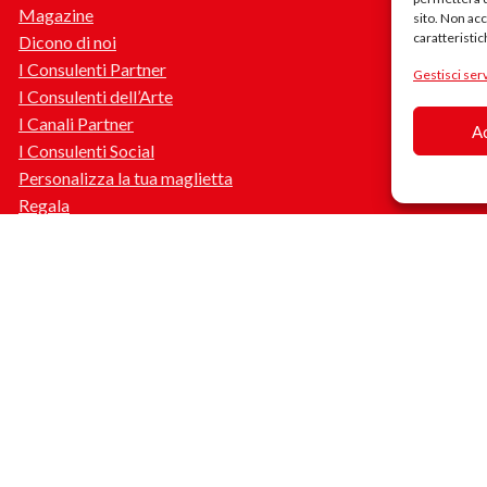
Magazine
sito. Non ac
caratteristic
Dicono di noi
I Consulenti Partner
Gestisci serv
I Consulenti dell’Arte
I Canali Partner
A
I Consulenti Social
Personalizza la tua maglietta
Regala
Aiuto
Contattaci
Stato del mio ordine