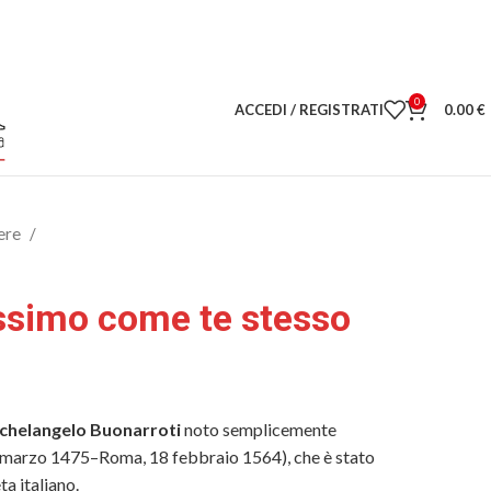
0
ACCEDI / REGISTRATI
0.00
€
ere
ssimo come te stesso
chelangelo Buonarroti
noto semplicemente
 marzo 1475–Roma, 18 febbraio 1564), che è stato
ta italiano.