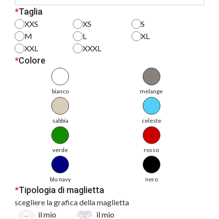
*
Taglia
XXS
XS
S
M
L
XL
XXL
XXXL
*
Colore
bianco
melange
sabbia
celeste
verde
rosso
blu navy
nero
*
Tipologia di maglietta
scegliere la grafica della maglietta
il mio
il mio