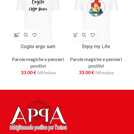
Cogito ergo sum
Enjoy my Life
Parole magiche e pensieri
Parole magiche e pensieri
positivi
positivi
Pa
33.00
€
33.00
€
IVA inclusa
IVA inclusa