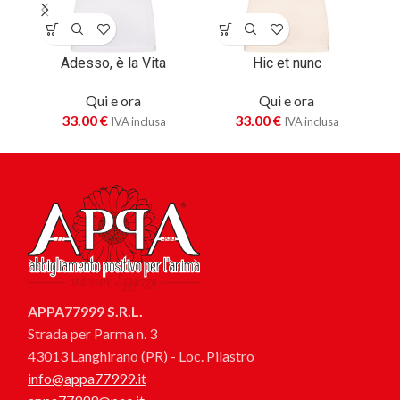
Adesso, è la Vita
Hic et nunc
Qui e ora
Qui e ora
33.00
€
33.00
€
IVA inclusa
IVA inclusa
APPA77999 S.R.L.
Strada per Parma n. 3
43013 Langhirano (PR) - Loc. Pilastro
info@appa77999.it