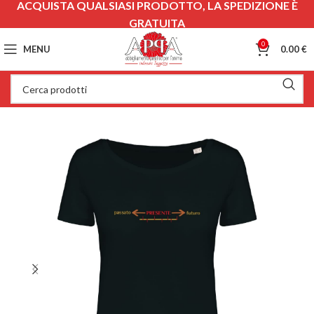
ACQUISTA QUALSIASI PRODOTTO, LA SPEDIZIONE È
GRATUITA
0
MENU
0.00
€