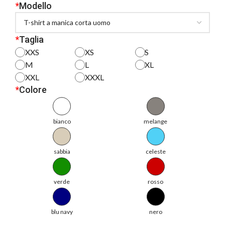
*
Modello
*
Taglia
XXS
XS
S
M
L
XL
XXL
XXXL
*
Colore
bianco
melange
sabbia
celeste
verde
rosso
blu navy
nero