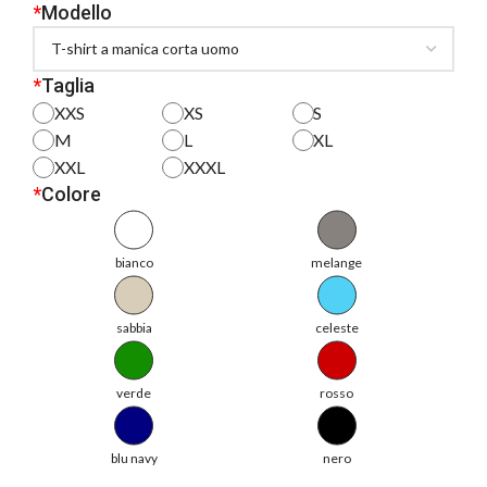
*
Modello
*
Taglia
XXS
XS
S
M
L
XL
XXL
XXXL
*
Colore
bianco
melange
sabbia
celeste
verde
rosso
blu navy
nero