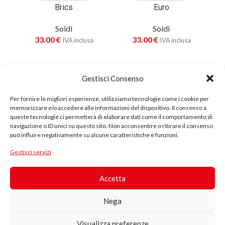
Brics
Euro
Soldi
Soldi
33.00
€
33.00
€
IVA inclusa
IVA inclusa
Gestisci Consenso
Per fornire le migliori esperienze, utilizziamo tecnologie come i cookie per
memorizzare e/o accedere alle informazioni del dispositivo. Il consenso a
queste tecnologie ci permetterà di elaborare dati come il comportamento di
navigazione o ID unici su questo sito. Non acconsentire o ritirare il consenso
può influire negativamente su alcune caratteristiche e funzioni.
Prodotto
Gestisci servizi
in Cotone
APPA77999 S.R.L.
Biologico
Accetta
Strada per Parma n. 3
Questo
43013 Langhirano (PR) - Loc. Pilastro
Nega
prodotto è
info@appa77999.it
realizzato
appa77999@pec.it
Visualizza preferenze
con cotone