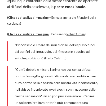
«qualunque contenuto della mente esistente od operante
al di fuori della coscienza», la
parte emozionale
.
(
Clicca e visualizza immagine
–
Enneagramma
e le 9 funzioni della
coscienza)
(
Clicca e visualizza immagine
– Pensiero di
Robert Orben
)
“L’inconscio è il mare del non dicibile, dell’espulso fuori
dai confini del linguaggio, del rimosso in seguito ad
antiche proibizioni.” (
Italo Calvino
)
“Com’è debole e misera l’anima nostra, senza difesa
contro i risvegli e gli assalti di quanto men nobile e men
puro dorme nella oscurità della nostra vita inconsciente,
nell’abisso inesplorato ove i ciechi sogni nascono dalle
cieche sensazioni! Un sogno può avvelenare un’anima;
un sol pensiero involontario può corrompere una