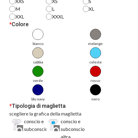
XXS
XS
S
M
L
XL
XXL
XXXL
*
Colore
bianco
melange
sabbia
celeste
verde
rosso
blu navy
nero
*
Tipologia di maglietta
scegliere la grafica della maglietta
conscio e
conscio e
subconscio
subconscio
altra