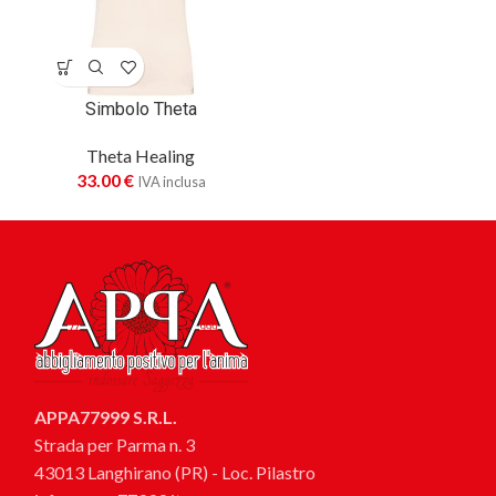
Simbolo Theta
Theta Healing
33.00
€
IVA inclusa
APPA77999 S.R.L.
Strada per Parma n. 3
43013 Langhirano (PR) - Loc. Pilastro