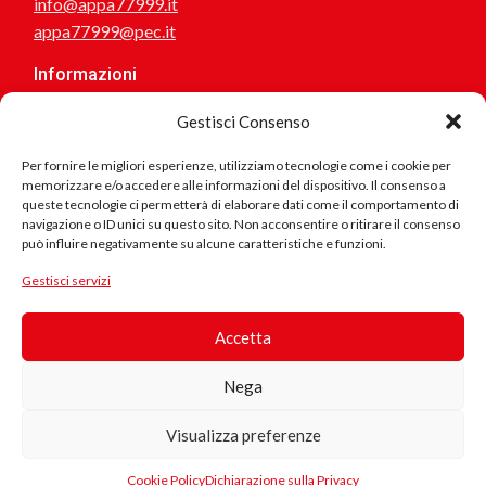
info@appa77999.it
appa77999@pec.it
Informazioni
Chi siamo
Gestisci Consenso
Magazine
Dicono di noi
Per fornire le migliori esperienze, utilizziamo tecnologie come i cookie per
memorizzare e/o accedere alle informazioni del dispositivo. Il consenso a
I Consulenti Partner
queste tecnologie ci permetterà di elaborare dati come il comportamento di
I Consulenti dell’Arte
navigazione o ID unici su questo sito. Non acconsentire o ritirare il consenso
I Canali Partner
può influire negativamente su alcune caratteristiche e funzioni.
Prodotto
I Consulenti Social
Gestisci servizi
Personalizza la tua maglietta
in Cotone
Regala
Biologico
Accetta
Questo
Nega
prodotto è
realizzato
Visualizza preferenze
con cotone
Aiuto
33.00
€
Conscio e
biologico
0
Contattaci
IVA
subconscio
Cookie Policy
Dichiarazione sulla Privacy
certificato,