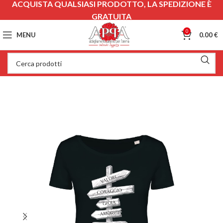
ACQUISTA QUALSIASI PRODOTTO, LA SPEDIZIONE È
GRATUITA
0
MENU
0.00
€