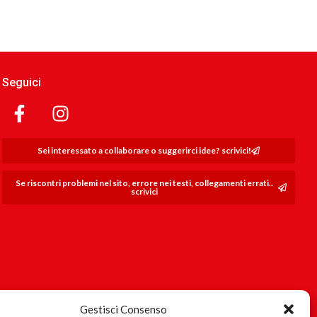
Seguici
Sei interessato a collaborare o suggerirci idee? scrivici!
Se riscontri problemi nel sito, errore nei testi, collegamenti errati..
scrivici
Gestisci Consenso