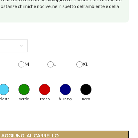
e sostanze chimiche nocive, nel rispetto dell'ambiente e della
M
L
XL
eleste
verde
rosso
blu navy
nero
AGGIUNGI AL CARRELLO