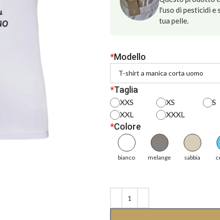
l'uso di pesticidi 
tua pelle.
*
Modello
*
Taglia
XXS
XS
S
XXL
XXXL
*
Colore
bianco
melange
sabbia
c