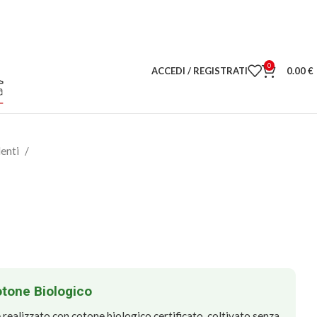
0
ACCEDI / REGISTRATI
0.00
€
lenti
otone Biologico
realizzato con cotone biologico certificato, coltivato senza