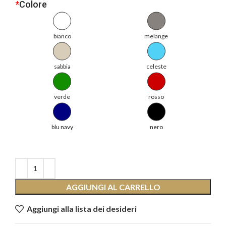
*
Colore
bianco
melange
sabbia
celeste
verde
rosso
blu navy
nero
AGGIUNGI AL CARRELLO
Aggiungi alla lista dei desideri