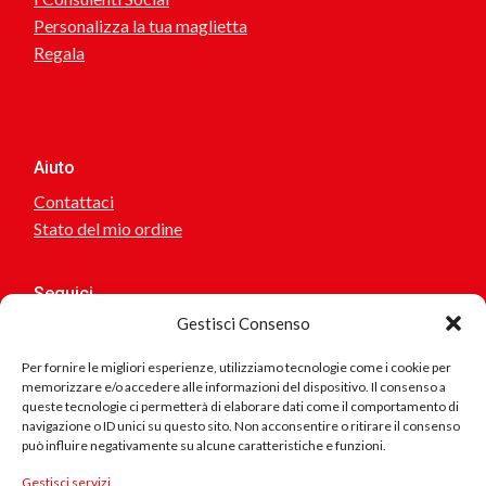
Personalizza la tua maglietta
Regala
Aiuto
Contattaci
Stato del mio ordine
Seguici
Gestisci Consenso
Per fornire le migliori esperienze, utilizziamo tecnologie come i cookie per
memorizzare e/o accedere alle informazioni del dispositivo. Il consenso a
Sei interessato a collaborare o suggerirci idee? scrivici!
queste tecnologie ci permetterà di elaborare dati come il comportamento di
navigazione o ID unici su questo sito. Non acconsentire o ritirare il consenso
può influire negativamente su alcune caratteristiche e funzioni.
Se riscontri problemi nel sito, errore nei testi, collegamenti
errati.. scrivici
Prodotto
Gestisci servizi