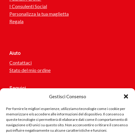
I Consulenti Social
Personalizza la tua maglietta
Regala
Aiuto
Contattaci
Stato del mio ordine
Seguici
Gestisci Consenso
Per fornire le migliori esperienze, utilizziamo tecnologie come i cookie per
memorizzare e/o accedere alle informazioni del dispositivo. Il consenso a
Sei interessato a collaborare o suggerirci idee? scrivici!
queste tecnologie ci permetterà di elaborare dati come il comportamento di
navigazione o ID unici su questo sito. Non acconsentire o ritirare il consenso
può influire negativamente su alcune caratteristiche e funzioni.
Se riscontri problemi nel sito, errore nei testi, collegamenti
errati.. scrivici