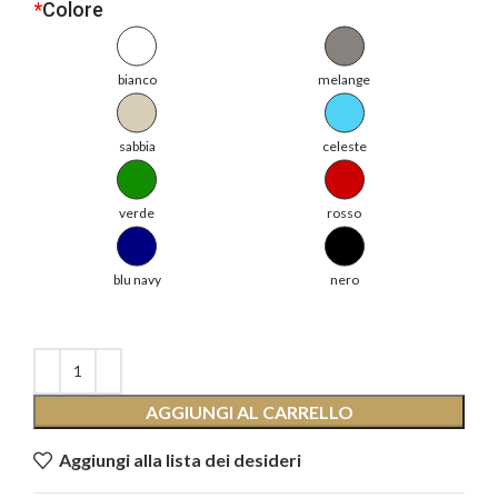
*
Colore
bianco
melange
sabbia
celeste
verde
rosso
blu navy
nero
AGGIUNGI AL CARRELLO
Aggiungi alla lista dei desideri