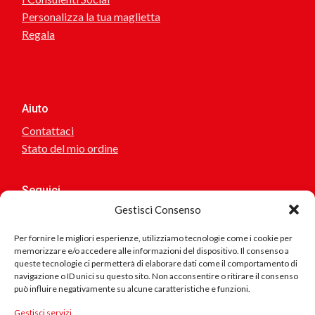
Personalizza la tua maglietta
Regala
Aiuto
Contattaci
Stato del mio ordine
Seguici
Gestisci Consenso
Per fornire le migliori esperienze, utilizziamo tecnologie come i cookie per
memorizzare e/o accedere alle informazioni del dispositivo. Il consenso a
Sei interessato a collaborare o suggerirci idee? scrivici!
queste tecnologie ci permetterà di elaborare dati come il comportamento di
navigazione o ID unici su questo sito. Non acconsentire o ritirare il consenso
può influire negativamente su alcune caratteristiche e funzioni.
Se riscontri problemi nel sito, errore nei testi, collegamenti
errati.. scrivici
Prodotto
Gestisci servizi