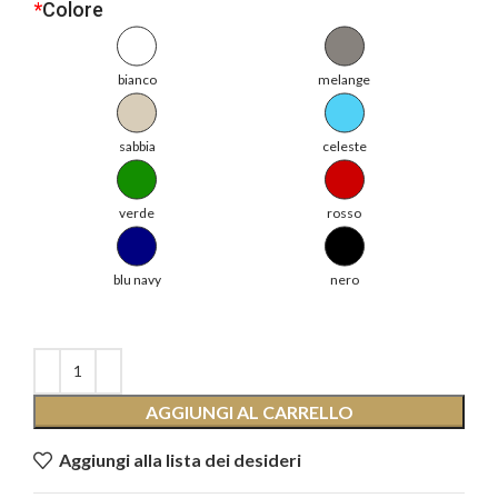
*
Colore
bianco
melange
sabbia
celeste
verde
rosso
blu navy
nero
AGGIUNGI AL CARRELLO
Aggiungi alla lista dei desideri