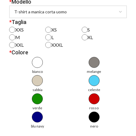
*
Modello
*
Taglia
XXS
XS
S
M
L
XL
XXL
XXXL
*
Colore
bianco
melange
sabbia
celeste
verde
rosso
blu navy
nero