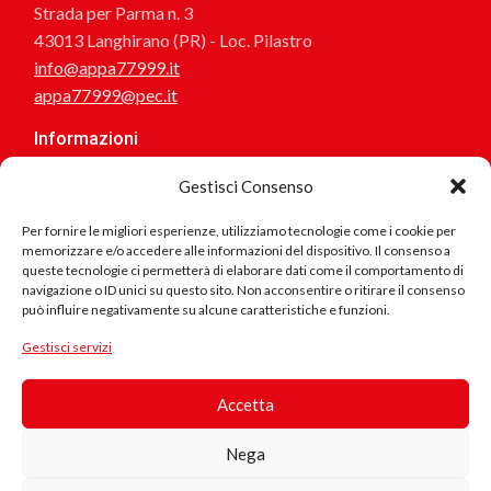
Strada per Parma n. 3
43013 Langhirano (PR) - Loc. Pilastro
info@appa77999.it
appa77999@pec.it
Informazioni
Chi siamo
Gestisci Consenso
Magazine
Dicono di noi
Per fornire le migliori esperienze, utilizziamo tecnologie come i cookie per
memorizzare e/o accedere alle informazioni del dispositivo. Il consenso a
I Consulenti Partner
queste tecnologie ci permetterà di elaborare dati come il comportamento di
I Consulenti dell’Arte
navigazione o ID unici su questo sito. Non acconsentire o ritirare il consenso
I Canali Partner
può influire negativamente su alcune caratteristiche e funzioni.
Prodotto
I Consulenti Social
Gestisci servizi
Personalizza la tua maglietta
in Cotone
Regala
Biologico
Accetta
Questo
Nega
prodotto è
realizzato