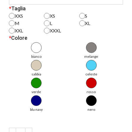
*
Taglia
XXS
XS
S
M
L
XL
XXL
XXXL
*
Colore
bianco
melange
sabbia
celeste
verde
rosso
blu navy
nero