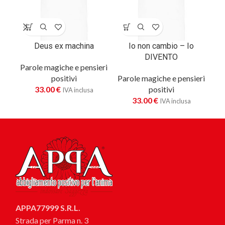
Deus ex machina
Io non cambio – Io
DIVENTO
Parole magiche e pensieri
positivi
Parole magiche e pensieri
Pa
33.00
€
positivi
IVA inclusa
33.00
€
IVA inclusa
APPA77999 S.R.L.
Strada per Parma n. 3