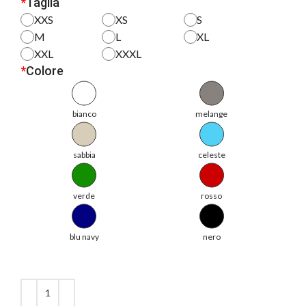
*
Taglia
XXS
XS
S
M
L
XL
XXL
XXXL
*
Colore
bianco
melange
sabbia
celeste
verde
rosso
blu navy
nero