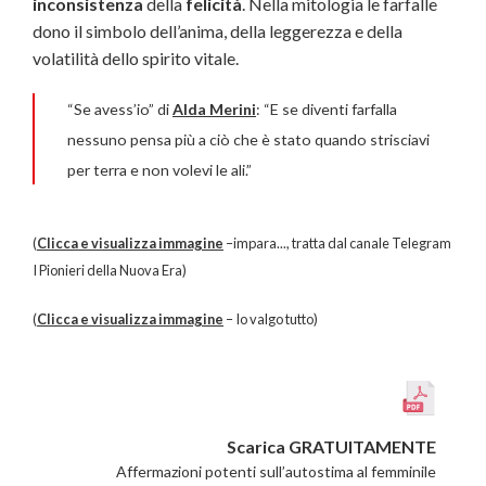
inconsistenza
della
felicità
. Nella mitologia le farfalle
dono il simbolo dell’anima, della leggerezza e della
volatilità dello spirito vitale.
“Se avess’io” di
Alda Merini
: “E se diventi farfalla
nessuno pensa più a ciò che è stato quando strisciavi
per terra e non volevi le ali.”
(
Clicca e visualizza immagine
–impara..., tratta dal canale Telegram
I Pionieri della Nuova Era)
(
Clicca e visualizza immagine
– Io valgo tutto)
Scarica GRATUITAMENTE
Affermazioni potenti sull’autostima al femminile