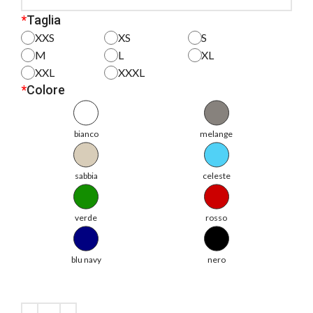
*
Taglia
XXS
XS
S
M
L
XL
XXL
XXXL
*
Colore
bianco
melange
sabbia
celeste
verde
rosso
blu navy
nero