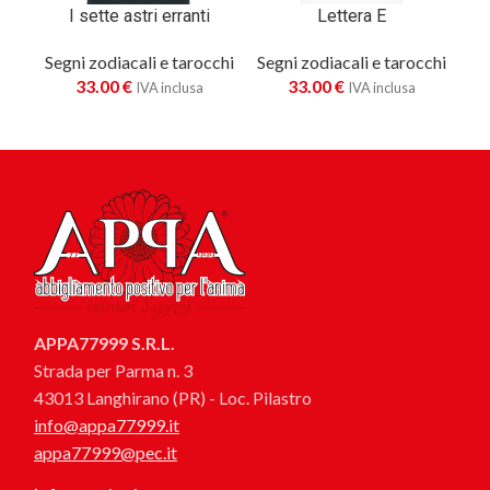
I sette astri erranti
Lettera E
Segni zodiacali e tarocchi
Segni zodiacali e tarocchi
Se
33.00
€
33.00
€
IVA inclusa
IVA inclusa
APPA77999 S.R.L.
Strada per Parma n. 3
43013 Langhirano (PR) - Loc. Pilastro
info@appa77999.it
appa77999@pec.it