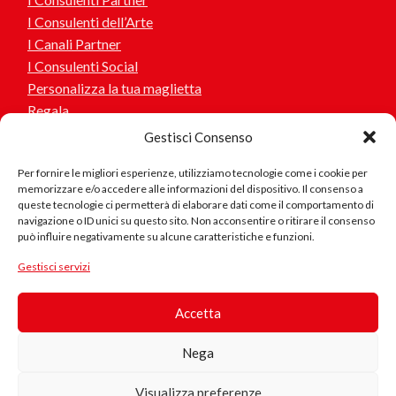
I Consulenti dell’Arte
I Canali Partner
I Consulenti Social
Personalizza la tua maglietta
Regala
Gestisci Consenso
Per fornire le migliori esperienze, utilizziamo tecnologie come i cookie per
memorizzare e/o accedere alle informazioni del dispositivo. Il consenso a
Aiuto
queste tecnologie ci permetterà di elaborare dati come il comportamento di
navigazione o ID unici su questo sito. Non acconsentire o ritirare il consenso
Contattaci
può influire negativamente su alcune caratteristiche e funzioni.
Stato del mio ordine
Prodotto
Gestisci servizi
in Cotone
Biologico
Seguici
Accetta
Questo
Nega
prodotto è
realizzato
Visualizza preferenze
Sei interessato a collaborare o suggerirci idee? scrivici!
con cotone