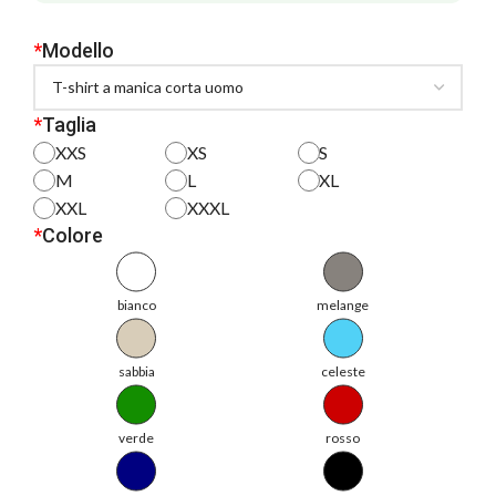
*
Modello
*
Taglia
XXS
XS
S
M
L
XL
XXL
XXXL
*
Colore
bianco
melange
sabbia
celeste
verde
rosso