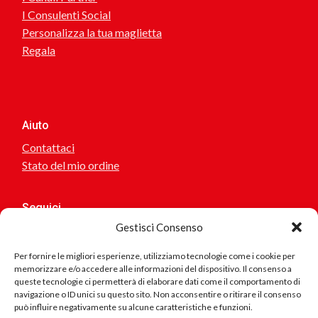
I Consulenti Social
Personalizza la tua maglietta
Regala
Aiuto
Contattaci
Stato del mio ordine
Seguici
Gestisci Consenso
Per fornire le migliori esperienze, utilizziamo tecnologie come i cookie per
memorizzare e/o accedere alle informazioni del dispositivo. Il consenso a
Sei interessato a collaborare o suggerirci idee? scrivici!
queste tecnologie ci permetterà di elaborare dati come il comportamento di
navigazione o ID unici su questo sito. Non acconsentire o ritirare il consenso
può influire negativamente su alcune caratteristiche e funzioni.
Se riscontri problemi nel sito, errore nei testi, collegamenti
errati.. scrivici