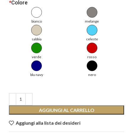
*
Colore
bianco
melange
sabbia
celeste
verde
rosso
blu navy
nero
AGGIUNGI AL CARRELLO
Aggiungi alla lista dei desideri