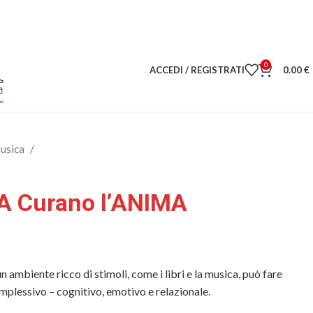
0
ACCEDI / REGISTRATI
0.00
€
musica
A Curano l’ANIMA
un ambiente ricco di stimoli, come i libri e la musica, può fare
mplessivo – cognitivo, emotivo e relazionale.