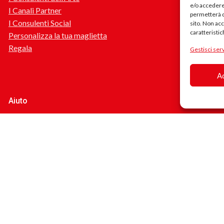
e/o accedere 
I Canali Partner
permetterà d
I Consulenti Social
sito. Non ac
caratteristic
Personalizza la tua maglietta
Regala
Gestisci serv
A
Aiuto
Contattaci
Stato del mio ordine