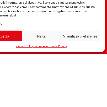
Se riscontri problemi nel sito, errore nei testi, collegamenti errati..
alle informazioni del dispositivo. Il consenso a queste tecnologie ci
scrivici
i elaborare dati come il comportamento di navigazione o ID unici su questo
consentire o ritirare il consenso può influire negativamente su alcune
he e funzioni.
izi
ccetta
Nega
Visualizza preferenze
Cookie Policy
Dichiarazione sulla Privacy