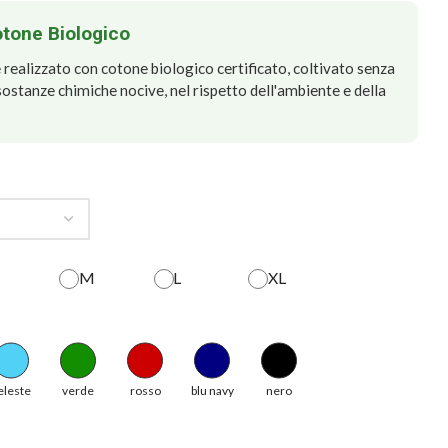
otone Biologico
realizzato con cotone biologico certificato, coltivato senza
e sostanze chimiche nocive, nel rispetto dell'ambiente e della
M
L
XL
eleste
verde
rosso
blu navy
nero