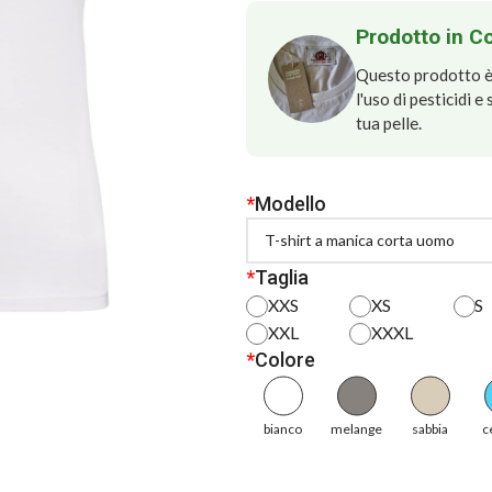
Prodotto in C
Questo prodotto è 
l'uso di pesticidi 
tua pelle.
*
Modello
*
Taglia
XXS
XS
S
XXL
XXXL
*
Colore
bianco
melange
sabbia
c