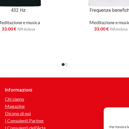
432 Hz
Frequenze benefic
editazione e musica
Meditazione e musi
33.00
€
33.00
€
IVA inclusa
IVA inclusa
Informazioni
Chi siamo
Magazine
Dicono di noi
I Consulenti Partner
Per fornire 
I Consulenti dell’Arte