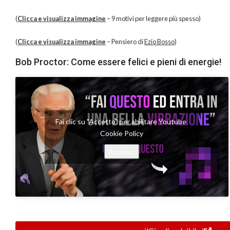
(
Clicca e visualizza immagine
– 9 motivi per leggere più spesso)
(
Clicca e visualizza immagine
– Pensiero di
Ezio Bosso
)
Bob Proctor: Come essere felici e pieni di energie!
Fai clic su "Accetto" per abilitare Youtube
Cookie Policy
Accetto