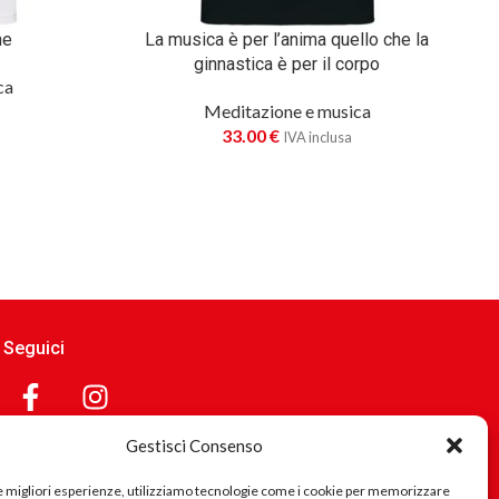
he
La musica è per l’anima quello che la
ginnastica è per il corpo
ca
Meditazione e musica
33.00
€
IVA inclusa
Seguici
Gestisci Consenso
Sei interessato a collaborare o suggerirci idee? scrivici!
le migliori esperienze, utilizziamo tecnologie come i cookie per memorizzare