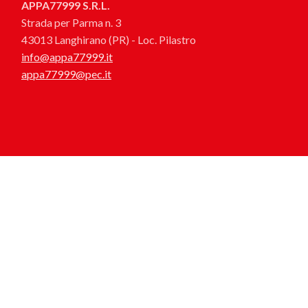
APPA77999 S.R.L.
Strada per Parma n. 3
43013 Langhirano (PR) - Loc. Pilastro
info@appa77999.it
appa77999@pec.it
© appa77999 - tutti i diritti riservati. P.iva: 03075740344
Privacy Policy
|
Cookie Policy
|
Termini e condizioni
|
Credits