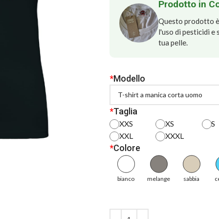
Prodotto in C
Questo prodotto è 
l'uso di pesticidi 
tua pelle.
*
Modello
*
Taglia
XXS
XS
S
XXL
XXXL
*
Colore
bianco
melange
sabbia
c