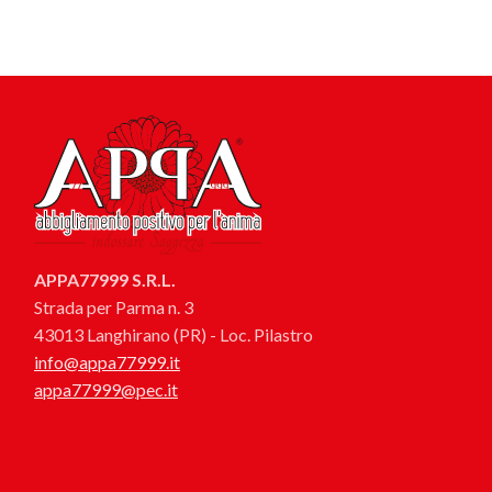
APPA77999 S.R.L.
Strada per Parma n. 3
43013 Langhirano (PR) - Loc. Pilastro
info@appa77999.it
appa77999@pec.it