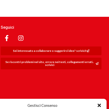
Seguici
Sei interessato a collaborare o suggerirci idee? scrivici!
Se riscontri problemi nel sito, errore nei testi, collegamenti errati..
scrivici
Gestisci Consenso