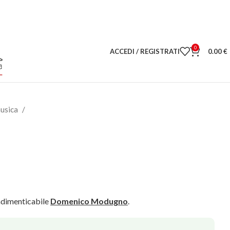
0
ACCEDI / REGISTRATI
0.00
€
musica
ndimenticabile
Domenico Modugno
.