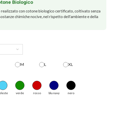
otone Biologico
realizzato con cotone biologico certificato, coltivato senza
e sostanze chimiche nocive, nel rispetto dell'ambiente e della
M
L
XL
eleste
verde
rosso
blu navy
nero